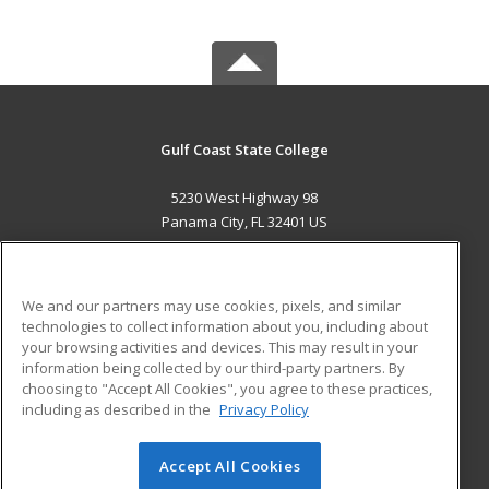
Gulf Coast State College
5230 West Highway 98
Panama City, FL 32401 US
MAIN CONTENT
Career Training
We and our partners may use cookies, pixels, and similar
technologies to collect information about you, including about
ADDITIONAL RESOURCES
your browsing activities and devices. This may result in your
information being collected by our third-party partners. By
Military
Student Blog
choosing to "Accept All Cookies", you agree to these practices,
Financial Assistance
including as described in the
Privacy Policy
Help
Accept All Cookies
© 2026 ed2go, a division of Cengage Learning. All rights