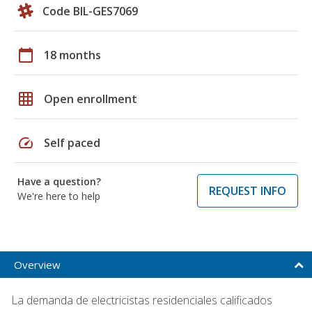
Code BIL-GES7069
calendar_today
18 months
grid_on
Open enrollment
speed
Self paced
Have a question?
REQUEST INFO
We're here to help
Overview
La demanda de electricistas residenciales calificados