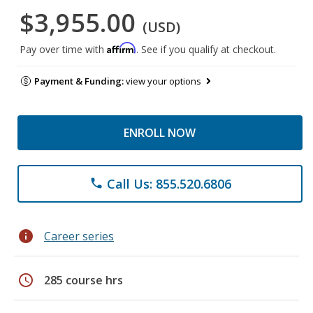
$3,955.00
(USD)
Affirm
Pay over time with
. See if you qualify at checkout.
Payment & Funding:
view your options
ENROLL NOW
Call Us: 855.520.6806
phone
info
Career series
schedule
285 course hrs