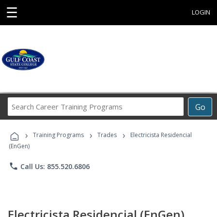
☰
LOGIN
Search
Go
Career
Training
›
›
›
Programs
Training Programs
Trades
Electricista Residencial
(EnGen)
phone
Call Us: 855.520.6806
Electricista Residencial (EnGen)