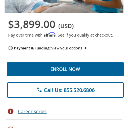
$3,899.00
(USD)
Affirm
Pay over time with
. See if you qualify at checkout.
Payment & Funding:
view your options
ENROLL NOW
Call Us: 855.520.6806
phone
info
Career series