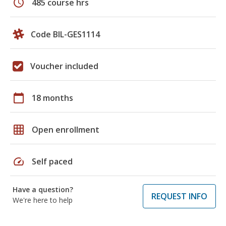
schedule
485 course hrs
Code BIL-GES1114
Voucher included
calendar_today
18 months
grid_on
Open enrollment
speed
Self paced
Have a question?
REQUEST INFO
We're here to help