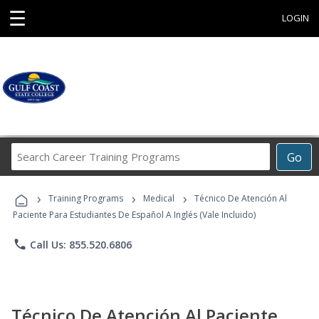
☰
LOGIN
Search
Go
Career
Training
›
›
›
Programs
Training Programs
Medical
Técnico De Atención Al
Paciente Para Estudiantes De Español A Inglés (Vale Incluido)
phone
Call Us: 855.520.6806
Técnico De Atención Al Paciente