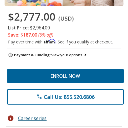
$2,777.00
(USD)
List Price:
$2,964.00
Save: $187.00
(6% off)
Affirm
Pay over time with
. See if you qualify at checkout.
Payment & Funding:
view your options
ENROLL NOW
Call Us: 855.520.6806
phone
info
Career series