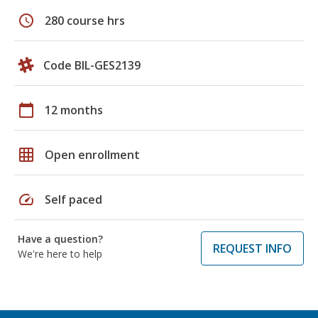
schedule
280 course hrs
Code BIL-GES2139
calendar_today
12 months
grid_on
Open enrollment
speed
Self paced
Have a question?
REQUEST INFO
We're here to help