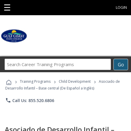
☰
LOGIN
Search
Go
Career
Training
›
›
›
Programs
Training Programs
Child Development
Asociado de
Desarrollo Infantil – Base central (De Español a Inglés)
phone
Call Us: 855.520.6806
Asociado de Desarrollo Infantil –