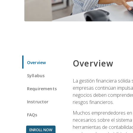
Overview
Overview
Syllabus
La gestión financiera sólid
empresas continúan impulsan
Requirements
negocios deben comprender cóm
Instructor
riesgos financieros.
Muchos emprendedores en eta
FAQs
necesarios sobre el sistema 
herramientas de contabilida
ENROLL NOW