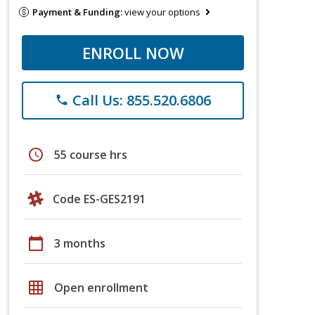
Payment & Funding:
view your options
ENROLL NOW
Call Us: 855.520.6806
phone
schedule
55 course hrs
Code ES-GES2191
calendar_today
3 months
grid_on
Open enrollment