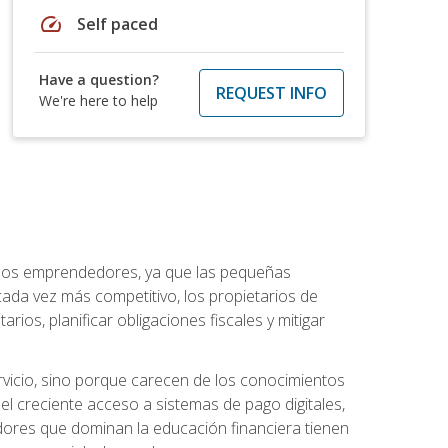
speed
Self paced
Have a question?
REQUEST INFO
We're here to help
a los emprendedores, ya que las pequeñas
da vez más competitivo, los propietarios de
ios, planificar obligaciones fiscales y mitigar
vicio, sino porque carecen de los conocimientos
el creciente acceso a sistemas de pago digitales,
dores que dominan la educación financiera tienen