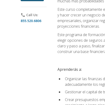
muchas más probabilidades de
Este curso completamente en
y hacer crecer un negocio de
phone
Call Us:
empresariales, organizar regis
855.520.6806
proyecciones financieras.
Este programa de formación 
elegir opciones de seguros 
claro y paso a paso, finaliz
construir una base financier
Aprenderás a:
Organizar las finanzas 
adecuadamente los regi
Gestionar el capital de
Crear presupuestos empr