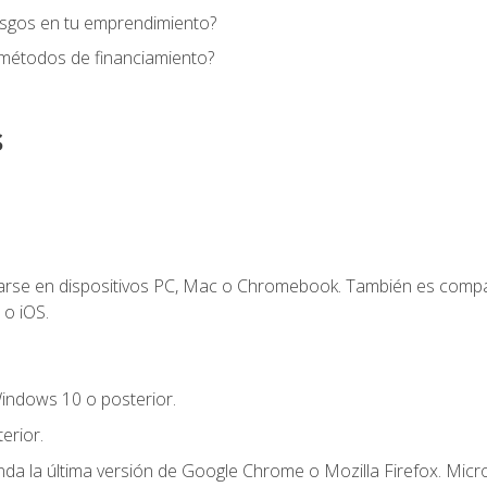
esgos en tu emprendimiento?
 métodos de financiamiento?
s
zarse en dispositivos PC, Mac o Chromebook. También es compa
 o iOS.
indows 10 o posterior.
erior.
a la última versión de Google Chrome o Mozilla Firefox. Micro