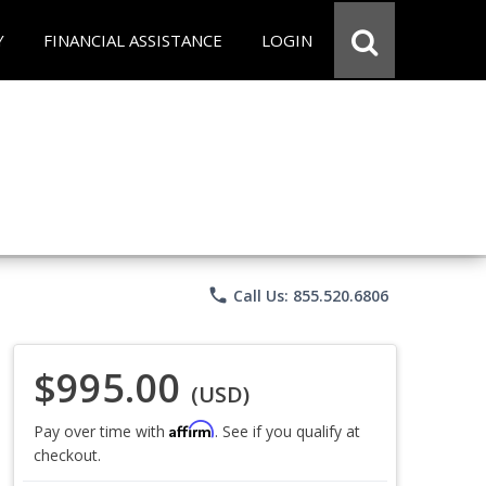
Y
FINANCIAL ASSISTANCE
LOGIN
phone
Call Us: 855.520.6806
$995.00
(USD)
Affirm
Pay over time with
. See if you qualify at
checkout.