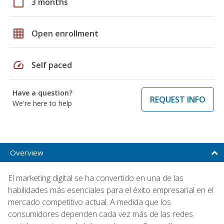
calendar_today
3 months
grid_on
Open enrollment
speed
Self paced
Have a question?
REQUEST INFO
We're here to help
Overview
El marketing digital se ha convertido en una de las
habilidades más esenciales para el éxito empresarial en el
mercado competitivo actual. A medida que los
consumidores dependen cada vez más de las redes