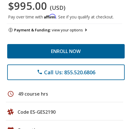
$995.00
(USD)
Affirm
Pay over time with
. See if you qualify at checkout.
Payment & Funding:
view your options
ENROLL NOW
Call Us: 855.520.6806
phone
schedule
49 course hrs
Code ES-GES2190