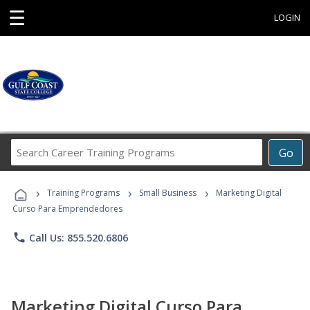
☰
LOGIN
Search
Go
Career
Training
›
›
›
Programs
Training Programs
Small Business
Marketing Digital
Curso Para Emprendedores
phone
Call Us: 855.520.6806
Marketing Digital Curso Para