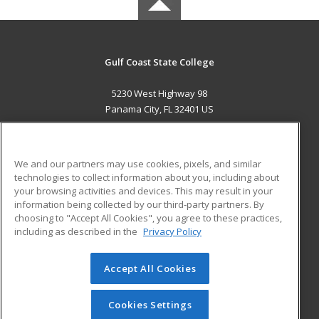
Gulf Coast State College
5230 West Highway 98
Panama City, FL 32401 US
MAIN CONTENT
Career Training
We and our partners may use cookies, pixels, and similar
technologies to collect information about you, including about
ADDITIONAL RESOURCES
your browsing activities and devices. This may result in your
information being collected by our third-party partners. By
Military
Student Blog
choosing to "Accept All Cookies", you agree to these practices,
Financial Assistance
including as described in the
Privacy Policy
Help
Accept All Cookies
© 2026 ed2go, a division of Cengage Learning. All rights
reserved. The material on this site cannot be reproduced or
redistributed unless you have obtained prior written
Cookies Settings
permission from Cengage Learning.
Privacy Policy