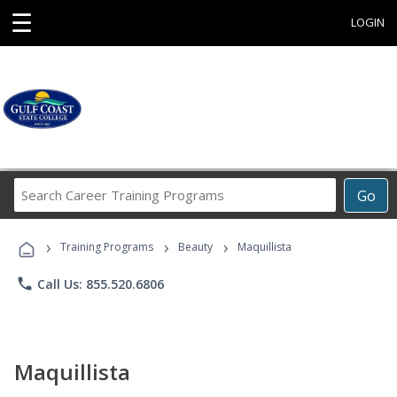
☰
LOGIN
Search
Go
Career
Training
›
›
›
Programs
Training Programs
Beauty
Maquillista
phone
Call Us: 855.520.6806
Maquillista