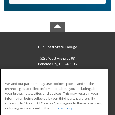
Gulf Coast State College
5230 West Highway 98
Panama City, FL 32401 US
MAIN CONTENT
Career Training
We and our partners may use cookies, pixels, and similar
technologies to collect information about you, including about
ADDITIONAL RESOURCES
your browsing activities and devices. This may result in your
information being collected by our third-party partners. By
Military
Student Blog
choosing to "Accept All Cookies", you agree to these practices,
Financial Assistance
including as described in the
Privacy Policy
Help