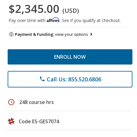
$2,345.00
(USD)
Affirm
Pay over time with
. See if you qualify at checkout.
Payment & Funding:
view your options
ENROLL NOW
Call Us: 855.520.6806
phone
schedule
248 course hrs
Code ES-GES7074