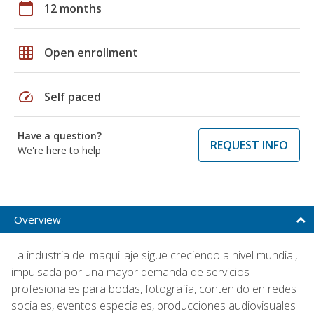
calendar_today
12 months
grid_on
Open enrollment
speed
Self paced
Have a question?
REQUEST INFO
We're here to help
Overview
La industria del maquillaje sigue creciendo a nivel mundial,
impulsada por una mayor demanda de servicios
profesionales para bodas, fotografía, contenido en redes
sociales, eventos especiales, producciones audiovisuales